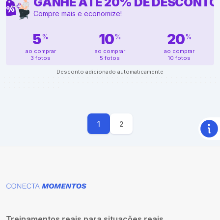
GANHE ATÉ
20
%
DE DESCONTO
Compre mais e economize!
5
10
20
%
%
%
ao comprar
ao comprar
ao comprar
3 fotos
5 fotos
10 fotos
Desconto adicionado automaticamente
1
2
Treinamentos reais para situações reais.